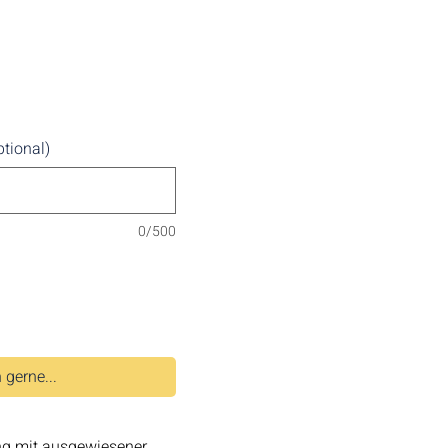
ptional)
0/500
 gerne...
ng mit ausgewiesener