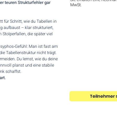
er teuren Strukturfehler gar 
MwSt.
Wichtig für deine professione
Buchhaltung
t für Schritt, wie du Tabellen in 
 aufbaust – klar strukturiert, 
Stolperfallen, die später viel 
isyphos‑Gefühl: Man ist fast am 
die Tabellenstruktur nicht trägt. 
rmeiden. Du lernst, wie du deine 
nnvoll planst und eine stabile 
nk schaffst.
art.
Teilnehmer s
7141 9 720 907
Rückgabe & Widerruf