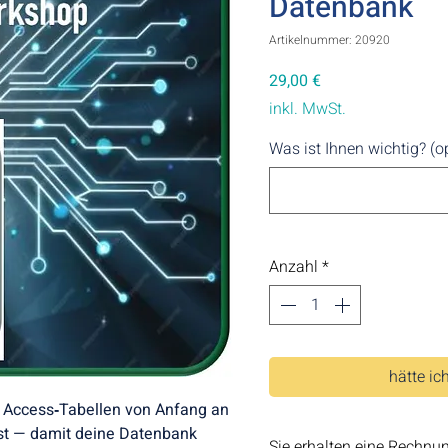
Datenbank
Artikelnummer: 20920
Preis
29,00 €
inkl. MwSt.
Was ist Ihnen wichtig? (o
Anzahl
*
hätte ich
u Access‑Tabellen von Anfang an 
ust — damit deine Datenbank 
Sie erhalten eine Rechnu