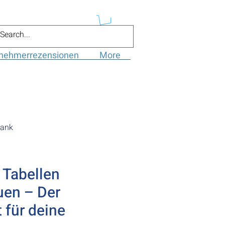
lnehmerrezensionen
More
bank
 Tabellen
uen – Der
t für deine