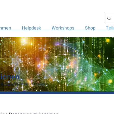
ommen
Helpdesk
Workshops
Shop
Tei
sionen
ere Zusammenarbeit sagen
.