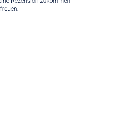
eine Rezension
zukommen
Ich möchte auch 
freuen.