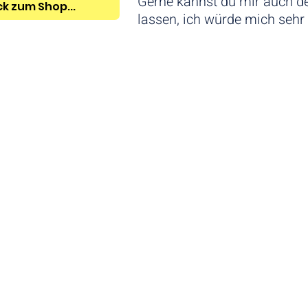
Gerne kannst du mir auch d
k zum Shop...
lassen, ich würde mich sehr 