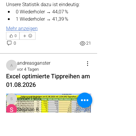
Unsere Statistik dazu ist eindeutig:
0 Wiederholer → 44,07 %
1 Wiederholer → 41,39 %
Mehr anzeigen
0
0
21
Info
Willkommen in meinem Forum. Hier
andreasganster
kannst du dich mit allen au
...
andreasganster
vor 4 Tagen
Weiterlesen
Excel optimierte Tippreihen am
01.08.2026
Mitglieder
steber1966
Folgen
steber1966
Stephan B.
Folgen
Tanja Helm
Folgen
atlantis1964
Folgen
atlantis1964
0