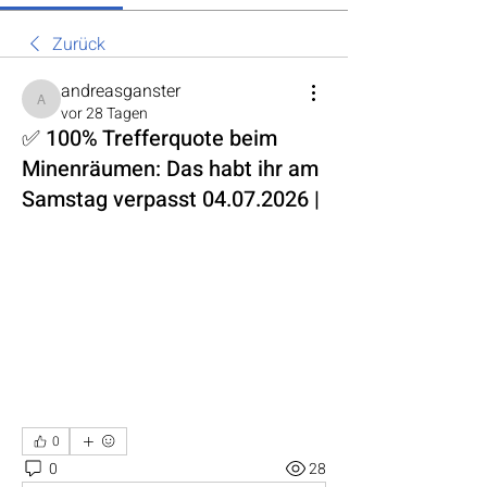
Zurück
andreasganster
andreasganster
vor 28 Tagen
✅ 100% Trefferquote beim
Minenräumen: Das habt ihr am
Samstag verpasst 04.07.2026 |
0
0
28