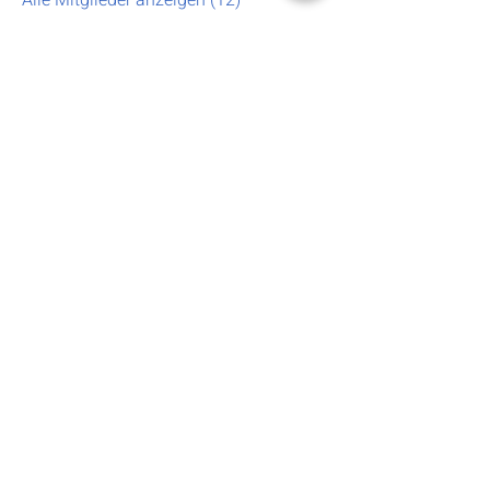
Alle Mitglieder anzeigen (12)
Andreas Ganster
Bissinger Straße 13/2
D-71732 Tamm
+49 7141 9 720 907
Rückgabe & Widerruf
excel@andreas-ganster.de
www.andreas-ganster.de
Datenschutz
Impressum
Microsoft zertifiziert: