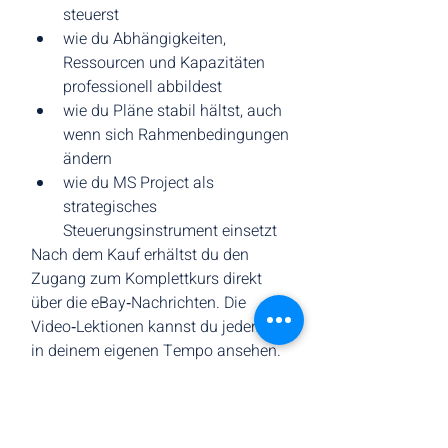
steuerst
wie du Abhängigkeiten, 
Ressourcen und Kapazitäten 
professionell abbildest
wie du Pläne stabil hältst, auch 
wenn sich Rahmenbedingungen 
ändern
wie du MS Project als 
strategisches 
Steuerungsinstrument einsetzt
Nach dem Kauf erhältst du den 
Zugang zum Komplettkurs direkt 
über die eBay‑Nachrichten. Die 
Video‑Lektionen kannst du jederzeit 
in deinem eigenen Tempo ansehen.
Bonus:
 Wenn du zuvor das Starter‑Set 
mit 5 Modulen gekauft hast, wird der 
Kaufpreis vollständig angerechnet. 