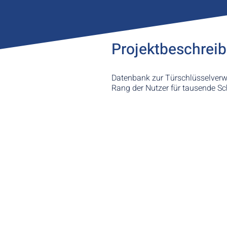
Projektbeschrei
Datenbank zur Türschlüsselverwa
Rang der Nutzer für tausende Sc
Andreas Ganster
+49 
Bissinger Straße 13/2
exce
D-71732 Tamm
www.