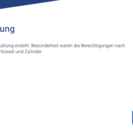
bung
ltung erstellt. Besonderheit waren die Berechtigungen nach
hlüssel und Zylinder.
7141 9 720 907
Rückgabe & Widerruf
l@andreas-ganster.de
andreas-ganster.de