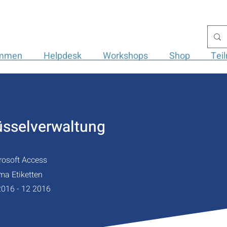
ommen
Helpdesk
Workshops
Shop
Tei
üsselverwaltung
rosoft Access
ma Etiketten
2016 - 12 2016