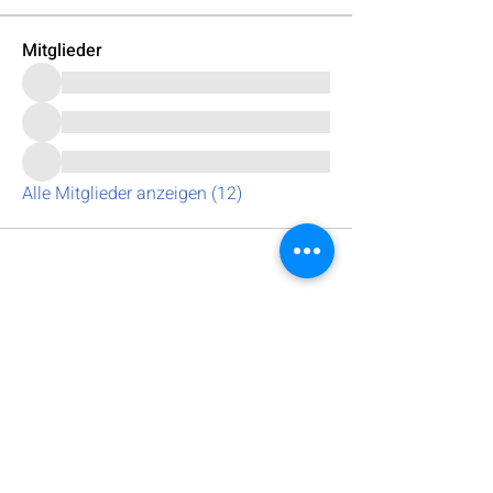
Mitglieder
Alle Mitglieder anzeigen (12)
Andreas Ganster
Bissinger Straße 13/2
D-71732 Tamm
+49 7141 9 720 907
Rückgabe & Widerruf
excel@andreas-ganster.de
www.andreas-ganster.de