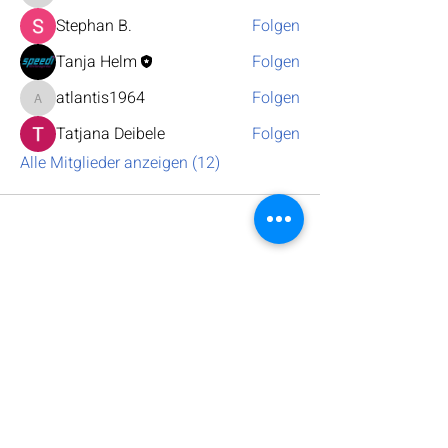
Stephan B.
Folgen
Tanja Helm
Folgen
atlantis1964
Folgen
atlantis1964
Tatjana Deibele
Folgen
Alle Mitglieder anzeigen (12)
Andreas Ganster
Bissinger Straße 13/2
D-71732 Tamm
+49 7141 9 720 907
Rückgabe & Widerruf
excel@andreas-ganster.de
www.andreas-ganster.de